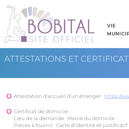
VIE
MUNICI
ATTESTATIONS ET CERTIFICAT
Attestation d’accueil d’un étranger :
https://ww
Certificat de domicile :
Lieu de la demande : Mairie du domicile
Pièces à fournir : Carte d’identité et justificati