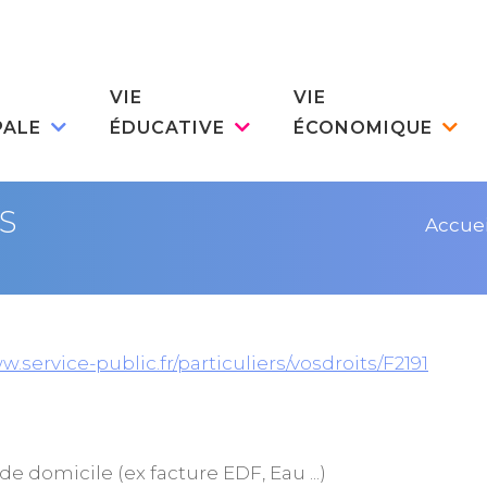
VIE
VIE
PALE
ÉDUCATIVE
ÉCONOMIQUE
S
Accuei
w.service-public.fr/particuliers/vosdroits/F2191
f de domicile (ex facture EDF, Eau ...)