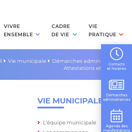
VIVRE
CADRE
VIE
ENSEMBLE
DE VIE
PRATIQUE
l
Vie municipale
Démarches administratives
Contacts
Attestations et certificats
et horaires
Démarches
VIE MUNICIPALE
administratives
L'équipe municipale
Agenda des
manifestations